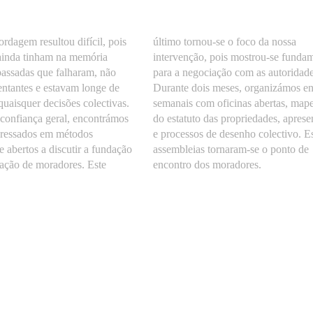
rdagem resultou difícil, pois
nou-se o foco da nossa
 ainda tinham na memória
ois mostrou-se fundamental
passadas que falharam, não
iação com as autoridades.
entantes e estavam longe de
eses, organizámos encontros
quaisquer decisões colectivas.
oficinas abertas, mapeamento
confiança geral, encontrámos
s propriedades, apresentações
teressados em métodos
desenho colectivo. Estas
 e abertos a discutir a fundação
s tornaram-se o ponto de
ação de moradores. Este
encontro dos moradores.