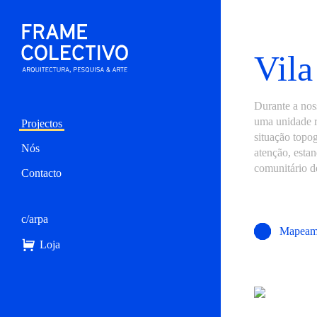
Vila
Durante a nos
uma unidade r
Projectos
situação topog
Nós
atenção, esta
comunitário d
Contacto
c/arpa
Mapeam
Loja