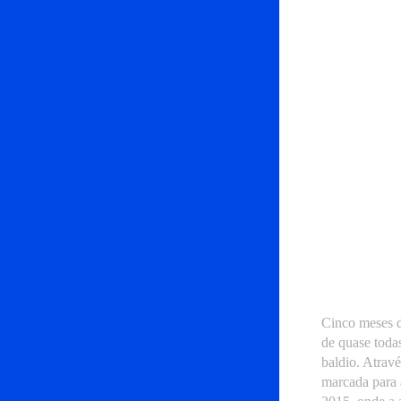
Cinco meses d
de quase toda
baldio. Atrav
marcada para 