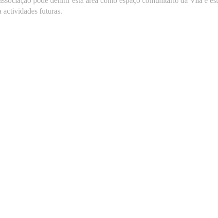
associação pôde definir esta área como espaço comunitário da Vila e es
 actividades futuras.