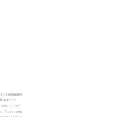
representantes
do terreno
 entrada está
r em Novembro