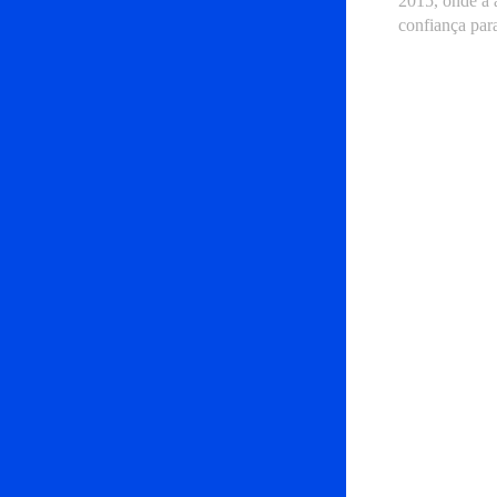
2015, onde a 
confiança para