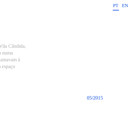
PT
EN
Vila Cândida,
do numa
 chamavam à
m espaço
05/2015