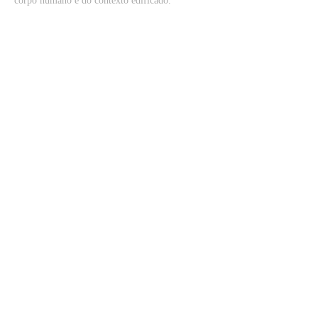
corpo humano e do contexto edificado.