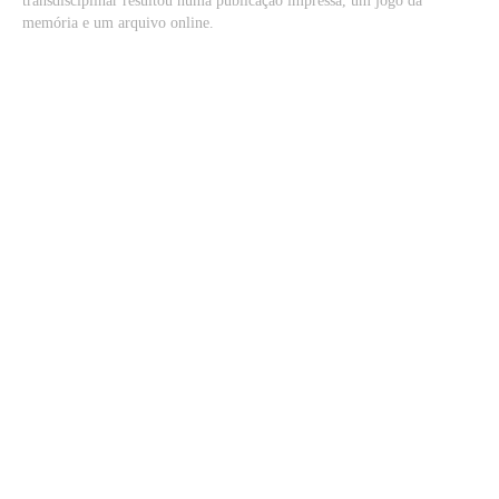
transdisciplinar resultou numa publicação impressa, um jogo da
memória e um arquivo online.