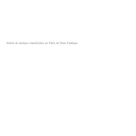
Atelier de azulejos translúcidos no Pátio de Dom Fradique