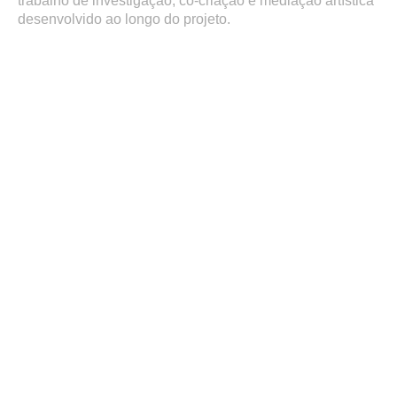
trabalho de investigação, co-criação e mediação artística
desenvolvido ao longo do projeto.