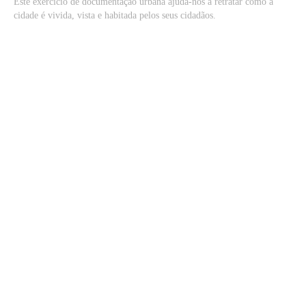
Este exercício de documentação urbana ajuda-nos a retratar como a
cidade é vivida, vista e habitada pelos seus cidadãos.