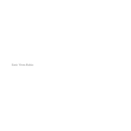
Enric Vives-Rubio