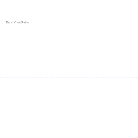
Enric Vives-Rubio