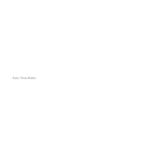
Enric Vives-Rubio