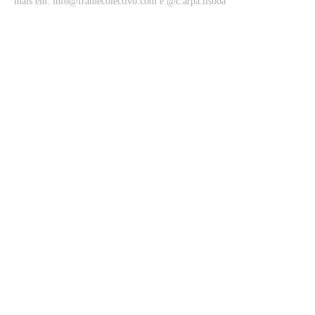
mais em: info@framecolectivo.com e @c.arpa.lisboa