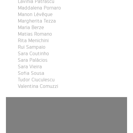
Lavinia Patrascu
Maddalena Pornaro
Manon Lévêque
Margherita Tezza
Maria Berze
Matias Romano
Rita Menichini
Rui Sampaio
Sara Coutinho
Sara Palácios
Sara Vieira
Sofia Sousa
Tudor Ciuculescu
Valentina Comuzzi