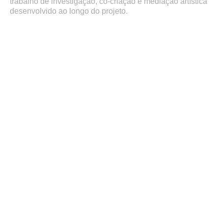
trabalho de investigação, co-criação e mediação artística
desenvolvido ao longo do projeto.