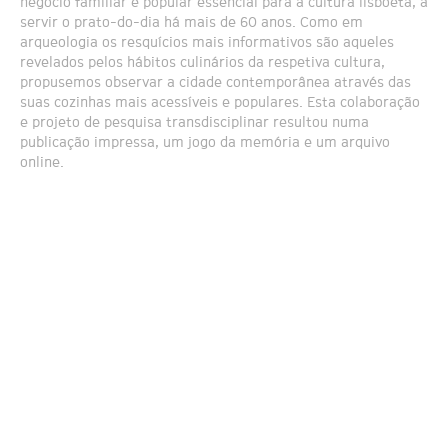
negócio familiar e popular essencial para a cultura lisboeta, a
servir o prato-do-dia há mais de 60 anos. Como em
arqueologia os resquícios mais informativos são aqueles
revelados pelos hábitos culinários da respetiva cultura,
propusemos observar a cidade contemporânea através das
suas cozinhas mais acessíveis e populares. Esta colaboração
e projeto de pesquisa transdisciplinar resultou numa
publicação impressa, um jogo da memória e um arquivo
online.