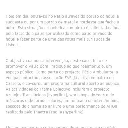
Hoje em dia, entra-se no Pátio através do portão do hotel a
sudoeste ou por um portão de metal a nordeste que fecha à
noite. Esta situação urbanística complexa é salientada ainda
pelo facto de o pátio ser utilizado como pátio privado do
hotel e fazer parte de uma das rotas mais turísticas de
Lisboa.
O objectivo da nossa intervenção, neste caso, foi o de
promover o Pátio Dom Fradique ao que realmente é: um
espaço público. Como parte do projecto Pátio Ambulante, a
equipa contactou a associação FAS, já activa no bairro do
Castelo, e co-curou um programa cultural aberto ao público.
As actividades do Frame Colectivo incluíram o projecto
Azulejos Translúcidos (hyperlink), workshops de teatro de
máscaras e de fornos solares, um mercado de intercâmbios,
sessões de cinema ao ar livre e uma performance de AHOI!
realizada pelo Theatre Fragile (hyperlink).
Mesmo que por um curto período de tempo, o uso do pátio