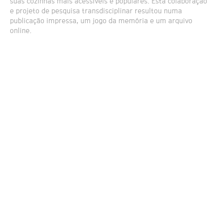
suas cozinhas mais acessíveis e populares. Esta colaboração
e projeto de pesquisa transdisciplinar resultou numa
publicação impressa, um jogo da memória e um arquivo
online.