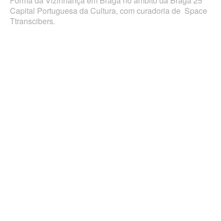
Forma da Vizinhança em Braga no âmbito da Braga 25
Capital Portuguesa da Cultura, com curadoria de Space
Ttranscibers.