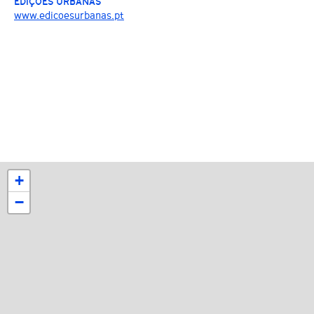
EDIÇÕES URBANAS
www.edicoesurbanas.pt
+
−